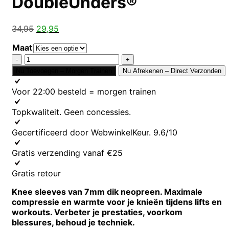
DoubleUnders®
Oorspronkelijke
Huidige
34,95
29,95
prijs
prijs
Maat
was:
is:
Knee
34,95.
29,95.
Sleeves
Nu Toevoegen – Morgen Trainen
Nu Afrekenen – Direct Verzonden
7mm
Zwart
Voor 22:00 besteld = morgen trainen
|
DoubleUnders®
Topkwaliteit. Geen concessies.
aantal
Gecertificeerd door WebwinkelKeur. 9.6/10
Gratis verzending vanaf €25
Gratis retour
Knee sleeves van 7mm dik neopreen. Maximale
compressie en warmte voor je knieën tijdens lifts en
workouts. Verbeter je prestaties, voorkom
blessures, behoud je techniek.