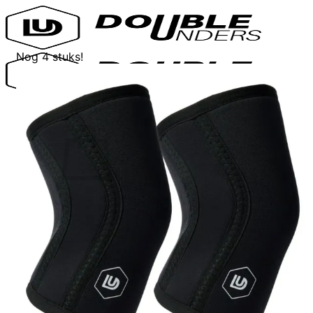
Ga
naar
inhoud
Nog 4 stuks!
0,00
Geen producten in de winkelwagen.
Terug naar winkel
Zoeken
naar:
Winkelwagen