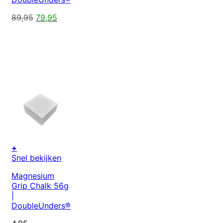
Oorspronkelijke
Huidige
89,95
79,95
prijs
prijs
was:
is:
89,95.
79,95.
+
Snel bekijken
Magnesium
Grip Chalk 56g
|
DoubleUnders®