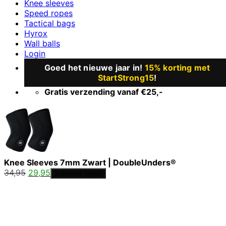
Knee sleeves
Speed ropes
Tactical bags
Hyrox
Wall balls
Login
Goed het nieuwe jaar in!
15% korting met
StartStrong15
!
Gratis verzending vanaf €25,-
Knee Sleeves 7mm Zwart | DoubleUnders®
Oorspronkelijke
Huidige
34,95
29,95
Selecteer opties
prijs
prijs
was:
is:
34,95.
29,95.