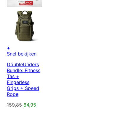
+
Snel bekijken
DoubleUnders
Bundle: Fitness
Tas +
Fingerless
Grips + Speed
Rope
Oorspronkelijke
Huidige
159,85
84,95
prijs
prijs
was:
is:
159,85.
84,95.