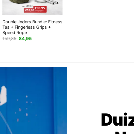
+
DoubleUnders Bundle: Fitness
Tas + Fingerless Grips +
Speed Rope
Oorspronkelijke
Huidige
159,85
84,95
prijs
prijs
was:
is:
159,85.
84,95.
Dui