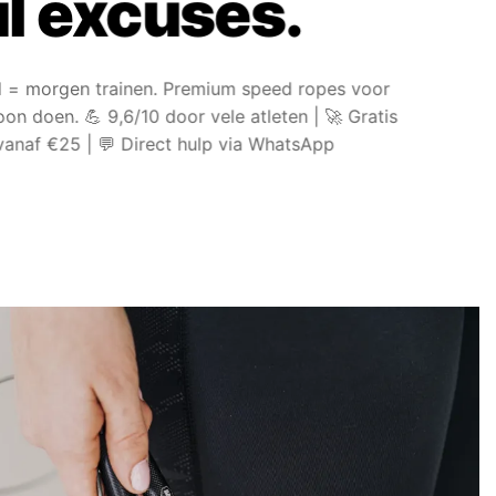
l excuses.
d = morgen trainen. Premium speed ropes voor
on doen. 💪 9,6/10 door vele atleten | 🚀 Gratis
vanaf €25 | 💬 Direct hulp via WhatsApp