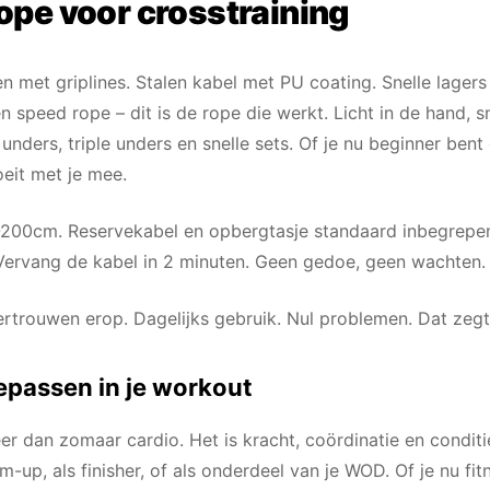
ope voor crosstraining
 met griplines. Stalen kabel met PU coating. Snelle lagers 
n speed rope – dit is de rope die werkt. Licht in de hand, sn
unders, triple unders en snelle sets. Of je nu beginner ben
oeit met je mee.
-200cm. Reservekabel en opbergtasje standaard inbegrepen.
Vervang de kabel in 2 minuten. Geen gedoe, geen wachten
ertrouwen erop. Dagelijks gebruik. Nul problemen. Dat zeg
epassen in je workout
r dan zomaar cardio. Het is kracht, coördinatie en conditi
-up, als finisher, of als onderdeel van je WOD. Of je nu fit