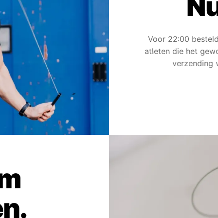
Nu
Voor 22:00 bestel
atleten die het gewo
verzending 
um
n.