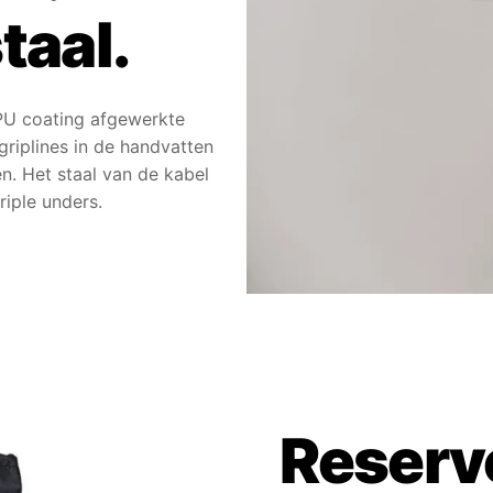
taal.
PU coating afgewerkte
 griplines in de handvatten
n. Het staal van de kabel
riple unders.
Reserve