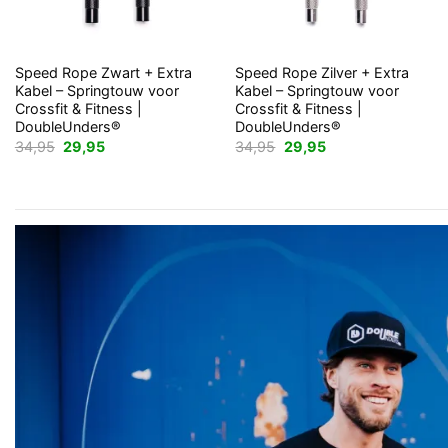
+
+
Speed Rope Zwart + Extra
Speed Rope Zilver + Extra
Kabel – Springtouw voor
Kabel – Springtouw voor
Crossfit & Fitness |
Crossfit & Fitness |
DoubleUnders®
DoubleUnders®
Oorspronkelijke
Huidige
Oorspronkelijke
Huidige
34,95
29,95
34,95
29,95
prijs
prijs
prijs
prijs
was:
is:
was:
is:
34,95.
29,95.
34,95.
29,95.