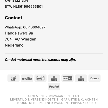
KVK 81221304
BTW NL861996665B01
Contact
WhatsApp:
06-10694097
Handelsweg 9a
7641 AC Wierden
Nederland
Omdat materiaal nooit het excuus mag zijn.
IDeal
Mollie
Bancontact
CBC
GiroPay
KBC
Klarn
PayPal
ALGEMENE VOORWAARDEN
FAQ
LEVERTIJD & VERZENDKOSTEN
GARANTIE & KLACHTEN
RETOURNEREN
PARTNER WORDEN
PRIVACY POLICY