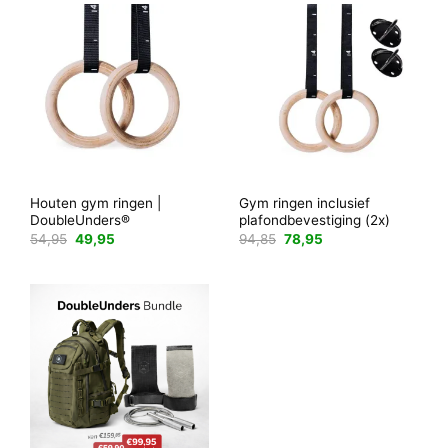
Houten gym ringen |
Gym ringen inclusief
DoubleUnders®
plafondbevestiging (2x)
Oorspronkelijke
Huidige
Oorspronkelijke
Huidige
54,95
49,95
94,85
78,95
prijs
prijs
prijs
prijs
was:
is:
was:
is:
54,95.
49,95.
94,85.
78,95.