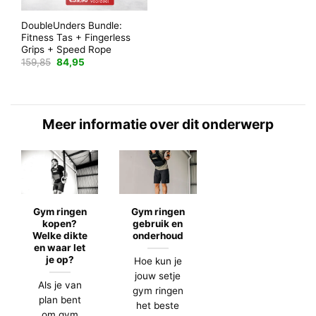
DoubleUnders Bundle:
Fitness Tas + Fingerless
Grips + Speed Rope
Oorspronkelijke
Huidige
159,85
84,95
prijs
prijs
was:
is:
159,85.
84,95.
Meer informatie over dit onderwerp
Gym ringen
Gym ringen
kopen?
gebruik en
Welke dikte
onderhoud
en waar let
je op?
Hoe kun je
jouw setje
Als je van
gym ringen
plan bent
het beste
om gym