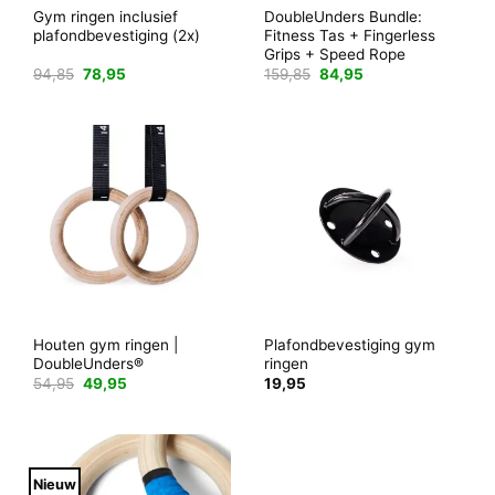
Gym ringen inclusief
DoubleUnders Bundle:
plafondbevestiging (2x)
Fitness Tas + Fingerless
Grips + Speed Rope
Oorspronkelijke
Huidige
Oorspronkelijke
Huidige
94,85
78,95
159,85
84,95
prijs
prijs
prijs
prijs
was:
is:
was:
is:
94,85.
78,95.
159,85.
84,95.
Houten gym ringen |
Plafondbevestiging gym
DoubleUnders®
ringen
Oorspronkelijke
Huidige
54,95
49,95
19,95
prijs
prijs
was:
is:
54,95.
49,95.
Nieuw