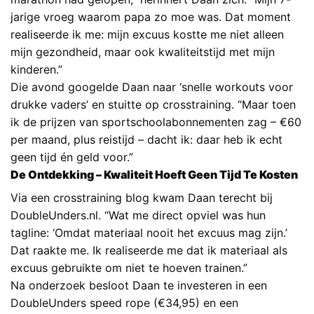
jarige vroeg waarom papa zo moe was. Dat moment
realiseerde ik me: mijn excuus kostte me niet alleen
mijn gezondheid, maar ook kwaliteitstijd met mijn
kinderen.”
Die avond googelde Daan naar ‘snelle workouts voor
drukke vaders’ en stuitte op crosstraining. “Maar toen
ik de prijzen van sportschoolabonnementen zag – €60
per maand, plus reistijd – dacht ik: daar heb ik echt
geen tijd én geld voor.”
De Ontdekking – Kwaliteit Hoeft Geen Tijd Te Kosten
Via een crosstraining blog kwam Daan terecht bij
DoubleUnders.nl. “Wat me direct opviel was hun
tagline: ‘Omdat materiaal nooit het excuus mag zijn.’
Dat raakte me. Ik realiseerde me dat ik materiaal als
excuus gebruikte om niet te hoeven trainen.”
Na onderzoek besloot Daan te investeren in een
DoubleUnders speed rope (€34,95)
en een