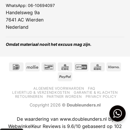
WhatsApp:
06-10694097
Handelsweg 9a
7641 AC Wierden
Nederland
Omdat materiaal nooit het excuus mag zijn.
IDeal
Mollie
Bancontact
CBC
GiroPay
KBC
Klarn
PayPal
ALGEMENE VOORWAARDEN
FAQ
LEVERTIJD & VERZENDKOSTEN
GARANTIE & KLACHTEN
RETOURNEREN
PARTNER WORDEN
PRIVACY POLICY
Copyright 2026 ©
Doubleunders.nl
De waardering van www.doubleunders.nl bij
WebwinkelKeur Reviews
is 9.6/10 gebaseerd op 102