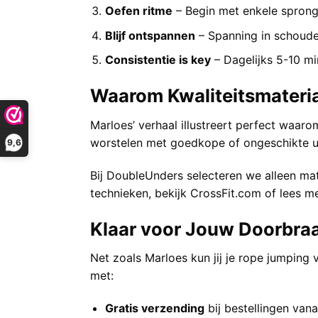
Oefen ritme
– Begin met enkele spron
Blijf ontspannen
– Spanning in schoude
Consistentie is key
– Dagelijks 5-10 mi
Waarom Kwaliteitsmateriaa
Marloes’ verhaal illustreert perfect waa
worstelen met goedkope of ongeschikte uit
9,6
Bij DoubleUnders selecteren we alleen mat
technieken, bekijk
CrossFit.com
of lees m
Klaar voor Jouw Doorbra
Net zoals Marloes kun jij je rope jumping 
met:
Gratis verzending
bij bestellingen van