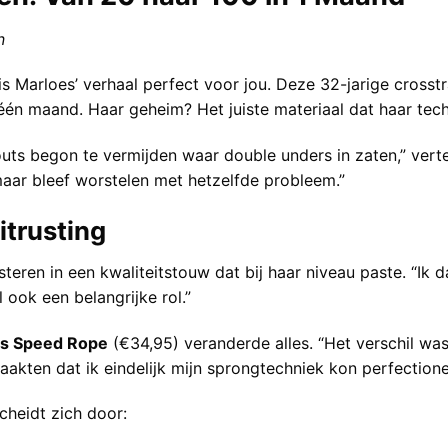
n
is Marloes’ verhaal perfect voor jou. Deze 32-jarige crosst
én maand. Haar geheim? Het juiste materiaal dat haar techni
ts begon te vermijden waar double unders in zaten,” verte
 maar bleef worstelen met hetzelfde probleem.”
itrusting
teren in een kwaliteitstouw dat bij haar niveau paste. “Ik d
 ook een belangrijke rol.”
s Speed Rope
(€34,95) veranderde alles. “Het verschil was
akten dat ik eindelijk mijn sprongtechniek kon perfectione
heidt zich door: