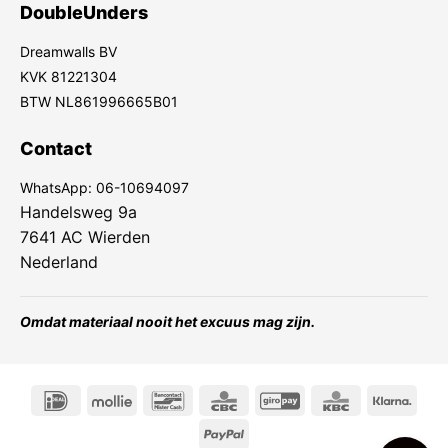
DoubleUnders
Dreamwalls BV
KVK 81221304
BTW NL861996665B01
Contact
WhatsApp:
06-10694097
Handelsweg 9a
7641 AC Wierden
Nederland
Omdat materiaal nooit het excuus mag zijn.
IDeal
Mollie
Bancontact
CBC
GiroPay
KBC
Klarn
PayPal