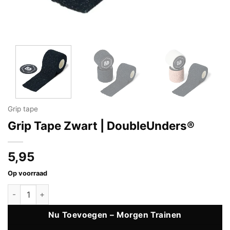
Grip tape
Grip Tape Zwart | DoubleUnders®
5,95
Op voorraad
Grip Tape Zwart | DoubleUnders® aantal
Nu Toevoegen – Morgen Trainen