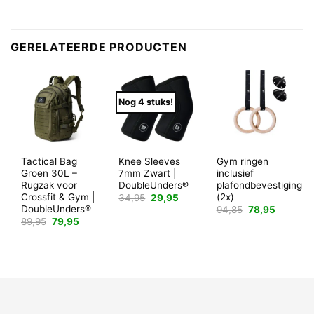
GERELATEERDE PRODUCTEN
Nog 4 stuks!
Tactical Bag
Knee Sleeves
Gym ringen
Groen 30L –
7mm Zwart |
inclusief
Rugzak voor
DoubleUnders®
plafondbevestiging
Crossfit & Gym |
(2x)
Oorspronkelijke
Huidige
34,95
29,95
prijs
prijs
DoubleUnders®
Oorspronkelijk
Huidige
94,85
78,95
was:
is:
prijs
prijs
Oorspronkelijke
Huidige
89,95
79,95
34,95.
29,95.
was:
is:
prijs
prijs
94,85.
78,95.
was:
is:
89,95.
79,95.