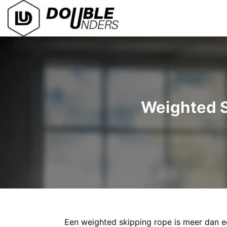
Ga
naar
inhoud
Weighted S
Een weighted skipping rope is meer dan ee