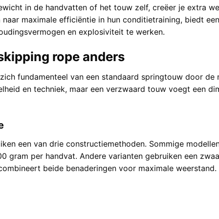
icht in de handvatten of het touw zelf, creëer je extra we
n naar maximale efficiëntie in hun conditietraining, biedt
houdingsvermogen en explosiviteit te werken.
skipping rope anders
zich fundamenteel van een standaard springtouw door de m
snelheid en techniek, maar een verzwaard touw voegt een d
e
ken een van drie constructiemethoden. Sommige modellen i
00 gram per handvat. Andere varianten gebruiken een zwaa
e combineert beide benaderingen voor maximale weerstand.