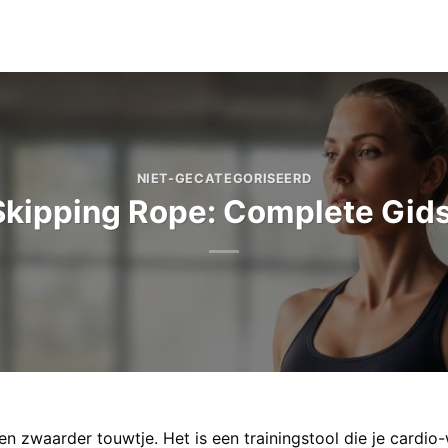
NIET-GECATEGORISEERD
kipping Rope: Complete Gid
n zwaarder touwtje. Het is een trainingstool die je cardio