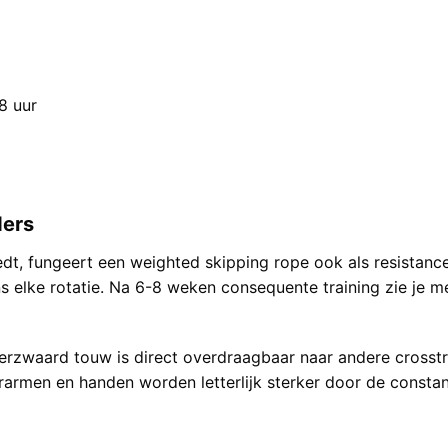
8 uur
ders
dt, fungeert een weighted skipping rope ook als resistance t
 elke rotatie. Na 6-8 weken consequente training zie je me
verzwaard touw is direct overdraagbaar naar andere crosst
erarmen en handen worden letterlijk sterker door de consta