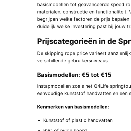
basismodellen tot geavanceerde speed rope
materialen, constructie en functionaliteit
begrijpen welke factoren de prijs bepalen
duidelijk welke investering past bij jouw t
Prijscategorieën in de S
De skipping rope price varieert aanzienlij
verschillende gebruikersniveaus.
Basismodellen: €5 tot €15
Instapmodellen zoals het
Q4Life springto
eenvoudige kunststof handvatten en een s
Kenmerken van basismodellen:
Kunststof of plastic handvatten
PVC of nylon koord