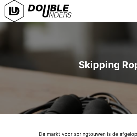
Ga
naar
inhoud
Skipping Ro
De markt voor springtouwen is de afgelop