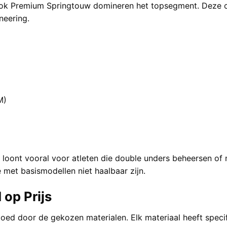
ok Premium Springtouw
domineren het topsegment. Deze c
neering.
M)
loont vooral voor atleten die double unders beheersen of n
et basismodellen niet haalbaar zijn.
 op Prijs
loed door de gekozen materialen. Elk materiaal heeft speci