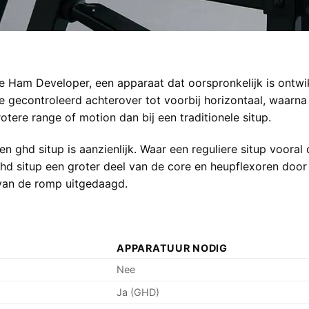
e Ham Developer, een apparaat dat oorspronkelijk is ontw
je gecontroleerd achterover tot voorbij horizontaal, waarna
otere range of motion dan bij een traditionele situp.
n ghd situp is aanzienlijk. Waar een reguliere situp voora
ghd situp een groter deel van de core en heupflexoren door
t van de romp uitgedaagd.
N
APPARATUUR NODIG
Nee
Ja (GHD)