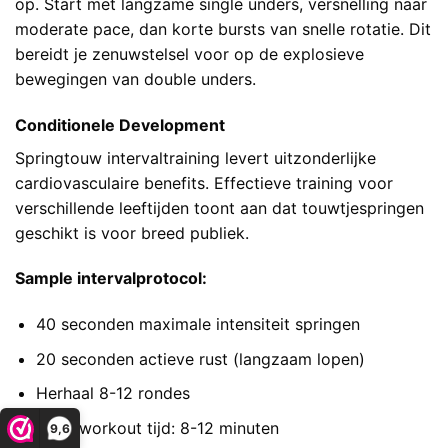
op. Start met langzame single unders, versnelling naar
moderate pace, dan korte bursts van snelle rotatie. Dit
bereidt je zenuwstelsel voor op de explosieve
bewegingen van double unders.
Conditionele Development
Springtouw intervaltraining levert uitzonderlijke
cardiovasculaire benefits.
Effectieve training voor
verschillende leeftijden
toont aan dat touwtjespringen
geschikt is voor breed publiek.
Sample intervalprotocol:
40 seconden maximale intensiteit springen
20 seconden actieve rust (langzaam lopen)
Herhaal 8-12 rondes
Total workout tijd: 8-12 minuten
9,6