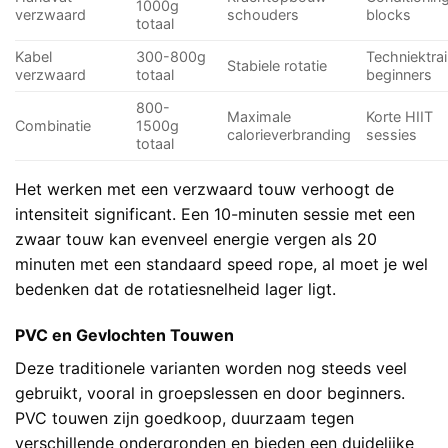
1000g
verzwaard
schouders
blocks
totaal
Kabel
300-800g
Techniektrai
Stabiele rotatie
verzwaard
totaal
beginners
800-
Maximale
Korte HIIT
Combinatie
1500g
calorieverbranding
sessies
totaal
Het werken met een verzwaard touw verhoogt de
intensiteit significant. Een 10-minuten sessie met een
zwaar touw kan evenveel energie vergen als 20
minuten met een standaard speed rope, al moet je wel
bedenken dat de rotatiesnelheid lager ligt.
PVC en Gevlochten Touwen
Deze traditionele varianten worden nog steeds veel
gebruikt, vooral in groepslessen en door beginners.
PVC touwen zijn goedkoop, duurzaam tegen
verschillende ondergronden en bieden een duidelijke