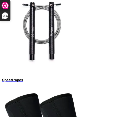
9,6
Speed ropes