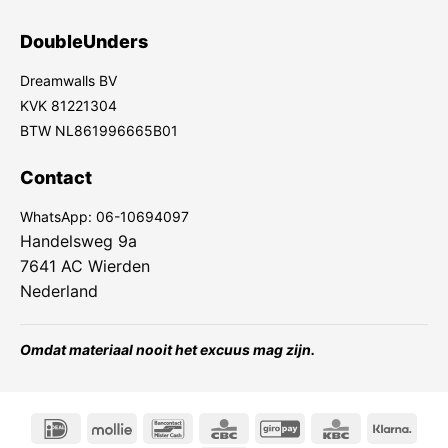
DoubleUnders
Dreamwalls BV
KVK 81221304
BTW NL861996665B01
Contact
WhatsApp:
06-10694097
Handelsweg 9a
7641 AC Wierden
Nederland
Omdat materiaal nooit het excuus mag zijn.
IDeal
Mollie
Bancontact
CBC
GiroPay
KBC
Klarn