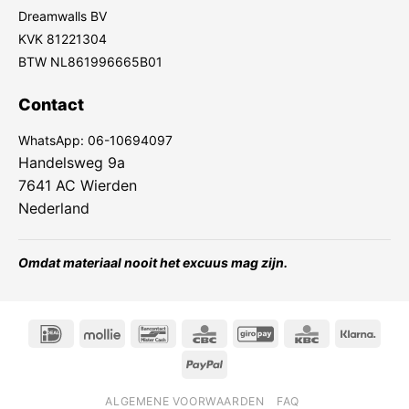
Dreamwalls BV
KVK 81221304
BTW NL861996665B01
Contact
WhatsApp:
06-10694097
Handelsweg 9a
7641 AC Wierden
Nederland
Omdat materiaal nooit het excuus mag zijn.
IDeal
Mollie
Bancontact
CBC
GiroPay
KBC
Klarn
PayPal
ALGEMENE VOORWAARDEN
FAQ