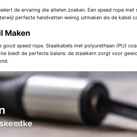
eëert de ervaring die atleten zoeken. Een speed rope met 
erwijl perfecte handvatten weinig uitmaken als de kabel c
il Maken
e good speed rope. Staalkabels met polyurethaan (PU) coat
tie biedt de perfecte balans: de staalkern zorgt voor gew
ond.