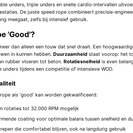
uble unders, triple unders en snelle cardio-intervallen uitv
prestaties. De juiste speed rope combineert precisie-engine
ng meegaat, zelfs bij intensief gebruik.
e 'Good'?
meer dan alleen een touw dat snel draait. Een hoogwaardi
ouwen in kunnen hebben.
Duurzaamheid
staat voorop: het t
an rubber vloeren tot beton.
Rotatiesnelheid
is even belang
 unders tijdens een competitie of intensieve WOD.
liteit
rope als 'good' kan worden gekwalificeerd:
n rotaties tot 32.000 RPM mogelijk
ermende coating voor optimale balans tussen snelheid en 
epen die comfortabel blijven, ook na langdurig gebruik