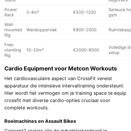
Power
Serieuze 
3-4m²
€500-1200
Rack
gym
Wall-
mounted
Wandoppervlak
€800-2000
Ruimtebesp
Rig
Free-
Volledige 
standing
10-20m²
€2000-8000
setup
Rig
Cardio Equipment voor Metcon Workouts
Het cardiovasculaire aspect van CrossFit vereist
apparatuur die intensieve intervaltraining ondersteunt.
Hier wordt het vermogen om je training space te equip
crossfit met diverse cardio-opties cruciaal voor
complete workouts.
Roeimachines en Assault Bikes
Concept2 roeiers zijn de industriestandaard in