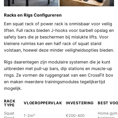
Racks en Rigs Configureren
Een squat rack of power rack is onmisbaar voor veilig
liften. Full racks bieden J-hooks voor barbell opslag en
safety bars die je beschermen bij mislukte lifts. Voor
kleinere ruimtes kan een half rack of squat stand
volstaan, hoewel deze minder veiligheidsopties bieden.
Rigs daarentegen zijn modulaire systemen die je kunt
uitbreiden met pull-up bars, dip stations en muscle-up
rings. Ze vormen de ruggengraat van een CrossFit box
en maken meerdere trainingsmodules tegelijkertijd
mogelijk.
RACK
VLOEROPPERVLAK
INVESTERING
BEST VO
TYPE
Squat
Home gym
1-2m²
€200-400
Stand
beginners