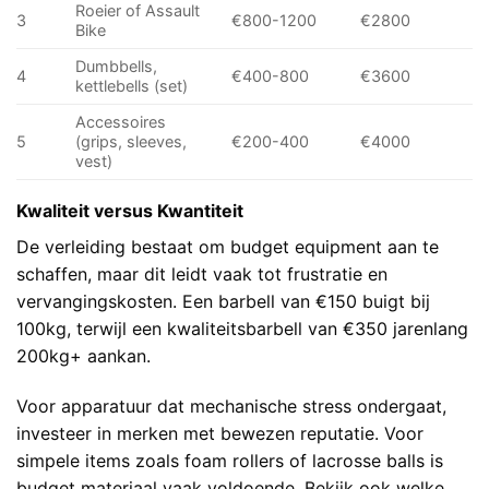
Roeier of Assault
3
€800-1200
€2800
Bike
Dumbbells,
4
€400-800
€3600
kettlebells (set)
Accessoires
5
(grips, sleeves,
€200-400
€4000
vest)
Kwaliteit versus Kwantiteit
De verleiding bestaat om budget equipment aan te
schaffen, maar dit leidt vaak tot frustratie en
vervangingskosten. Een barbell van €150 buigt bij
100kg, terwijl een kwaliteitsbarbell van €350 jarenlang
200kg+ aankan.
Voor apparatuur dat mechanische stress ondergaat,
investeer in merken met bewezen reputatie. Voor
simpele items zoals foam rollers of lacrosse balls is
budget materiaal vaak voldoende. Bekijk ook
welke