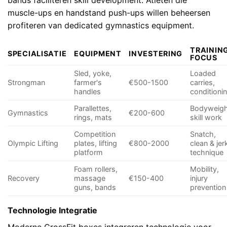
muscle-ups en handstand push-ups willen beheersen
profiteren van dedicated gymnastics equipment.
TRAININ
SPECIALISATIE
EQUIPMENT
INVESTERING
FOCUS
Sled, yoke,
Loaded
Strongman
farmer's
€500-1500
carries,
handles
conditioni
Parallettes,
Bodyweig
Gymnastics
€200-600
rings, mats
skill work
Competition
Snatch,
Olympic Lifting
plates, lifting
€800-2000
clean & jer
platform
technique
Foam rollers,
Mobility,
Recovery
massage
€150-400
injury
guns, bands
prevention
Technologie Integratie
Moderne CrossFit boxes integreren technologie voor