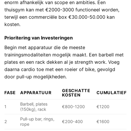
enorm afhankelijk van scope en ambities. Een
thuisgym kan met €2000-3000 functioneel worden,
terwijl een commerciële box €30.000-50.000 kan
kosten.
Prioritering van Investeringen
Begin met apparatuur die de meeste
trainingsmodaliteiten mogelijk maakt. Een barbell met
plates en een rack dekken al je strength work. Voeg
daarna cardio toe met een roeier of bike, gevolgd
door pull-up mogelijkheden.
GESCHATTE
FASE
APPARATUUR
CUMULATIEF
KOSTEN
Barbell, plates
1
€800-1200
€1200
(150kg), rack
Pull-up bar, rings,
2
€200-400
€1600
rope