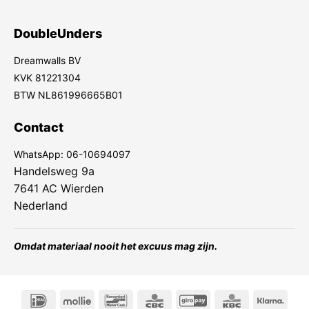
DoubleUnders
Dreamwalls BV
KVK 81221304
BTW NL861996665B01
Contact
WhatsApp:
06-10694097
Handelsweg 9a
7641 AC Wierden
Nederland
Omdat materiaal nooit het excuus mag zijn.
IDeal
Mollie
Bancontact
CBC
GiroPay
KBC
Klarn