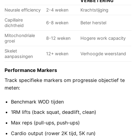
VERBETERING
Neurale efficiency
2-4 weken
Krachtstijging
Capillaire
6-8 weken
Beter herstel
dichtheid
Mitochondriale
8-12 weken
Hogere work capacity
groei
Skelet
12+ weken
Verhoogde weerstand
aanpassingen
Performance Markers
Track specifieke markers om progressie objectief te
meten:
Benchmark WOD tijden
1RM lifts (back squat, deadlift, clean)
Max reps (pull-ups, push-ups)
Cardio output (rower 2K tijd, 5K run)