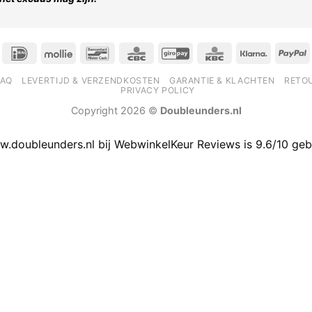
IDeal
Mollie
Bancontact
CBC
GiroPay
KBC
Klarna
P
FAQ
LEVERTIJD & VERZENDKOSTEN
GARANTIE & KLACHTEN
RETO
PRIVACY POLICY
Copyright 2026 ©
Doubleunders.nl
.doubleunders.nl bij
WebwinkelKeur Reviews
is 9.6/10 geb