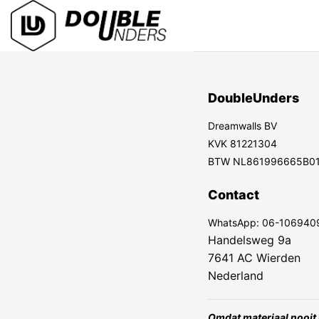
Ga
naar
inhoud
DoubleUnders
Dreamwalls BV
KVK 81221304
BTW NL861996665B0
Contact
WhatsApp:
06-106940
Handelsweg 9a
7641 AC Wierden
Nederland
Omdat materiaal nooit 